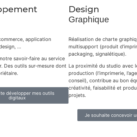
ppement
Design
Graphique
e-commerce, application
Réalisation de charte graphiq
design, …
multisupport (produit d’impri
packaging, signalétique).
otre savoir-faire au service
r. Des outils sur-mesure dont
La proximité du studio avec l
iétaire.
production (l’imprimerie, l’a
conseil), contribue au bon équ
créativité, faisabilité et prod
ite développer mes outils
projets.
digitaux
Je souhaite concevoir u