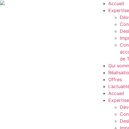
Accueil
Expertise
Dév
Cons
Des
Impr
Cons
acc
de 
Qui somm
Réalisati
Offres
L’actualit
Accueil
Expertise
Dév
Cons
Des
Impr