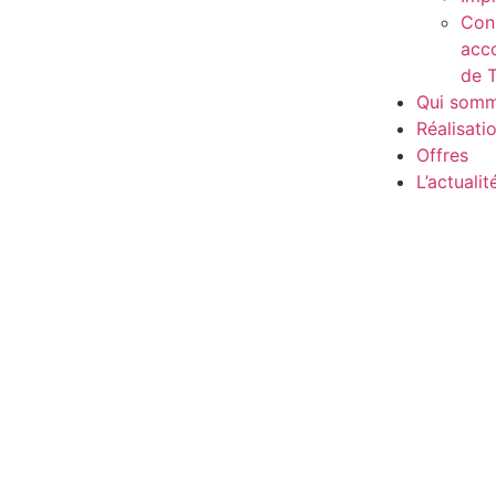
Cons
acc
de 
Qui somm
Réalisati
Offres
L’actualit