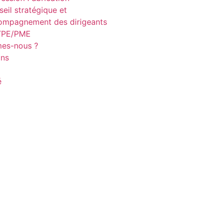
eil stratégique et
ompagnement des dirigeants
TPE/PME
es-nous ?
ons
é