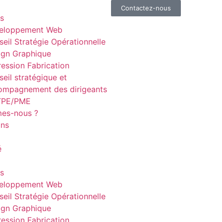
Contactez-nous
s
eloppement Web
eil Stratégie Opérationnelle
ign Graphique
ession Fabrication
eil stratégique et
ompagnement des dirigeants
TPE/PME
es-nous ?
ons
é
s
eloppement Web
eil Stratégie Opérationnelle
ign Graphique
ession Fabrication